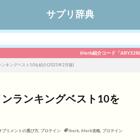
サプリ辞典
iHerb紹介コード「ARY3280」でいつでも5
ランキングベスト10を紹介(2021年2月版)
テインランキングベスト10を
サプリメントの選び方
,
プロテイン
iherb
,
iHerb攻略
,
プロテイン