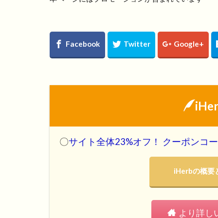
iH
〇
サイト全体23%オフ！ クーポンコード
iHerbの
より詳し