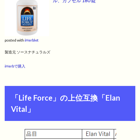
ル、カプセル 180 錠
posted with
iHerblet
製造元 ソースナチュラルズ
iHerbで購入
「Life Force」の上位互換「Elan
Vital」