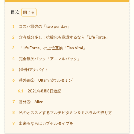
目次
1
コスパ最強の「two per day」
2
含有成分多し！抗酸化も意識するなら「Life Force」
3
「Life Force」の上位互換「Elan Vital」
4
完全無欠パック「アニマルパック」
5
(番外)アナバイト
6
番外編② Ultamin(ウルタミン)
6.1
2021年8月8日追記
7
番外③ Alive
8
私のオススメするマルチビタミン＆ミネラルの摂り方
9
出来るならばカプセルタイプを