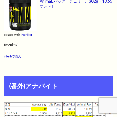
Animal, パック、チェリー、302g（10.65
オンス）
posted with
iHerblet
By Animal
iHerbで購入
(番外)アナバイト