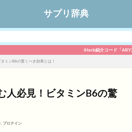
サプリ辞典
iHerb紹介コード「ARY3280」でいつで
ビタミンB6の驚くべき効果とは！
む人必見！ビタミンB6の驚
ン
,
プロテイン