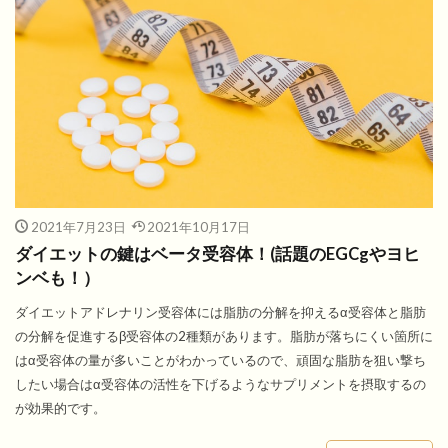
2021年7月23日
2021年10月17日
ダイエットの鍵はベータ受容体！(話題のEGCgやヨヒ
ンベも！）
ダイエットアドレナリン受容体には脂肪の分解を抑えるα受容体と脂肪
の分解を促進するβ受容体の2種類があります。脂肪が落ちにくい箇所に
はα受容体の量が多いことがわかっているので、頑固な脂肪を狙い撃ち
したい場合はα受容体の活性を下げるようなサプリメントを摂取するの
が効果的です。