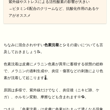
紫外線やストレスによる活性酸素の影響が大きい
→ビタミンE配合のクリームなど、抗酸化作用のあるケ
アがオススメ
ちなみに混合されやすい
色素沈着
と
シミ
の違いについても言
及しておきましょう📝。
色素沈着は皮膚にメラニン色素が異常に蓄積する状態の総称
で、メラニンの過剰生成や、炎症・傷害などの刺激により色
素が沈着して起こります🌡️。
原因は多様で、紫外線だけでなく、炎症後（ニキビ跡、ケ
ガ）、ホルモン変動、摩擦なども含まれます🌞🔁。
つまり、「色素沈着」は皮膚に色素がたまって濃くなる現象