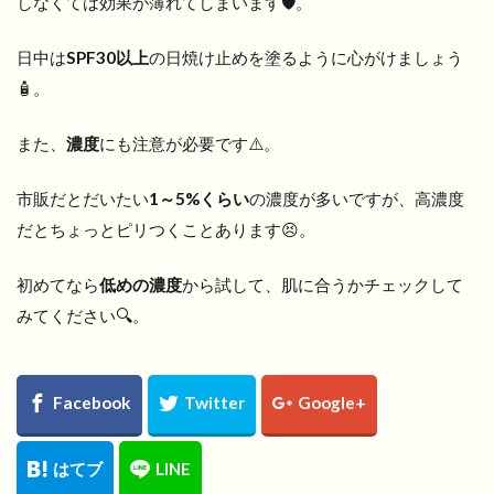
しなくては効果が薄れてしまいます🛡️。
日中は
SPF30以上
の日焼け止めを塗るように心がけましょう
🧴。
また、
濃度
にも注意が必要です⚠️。
市販だとだいたい
1～5%くらい
の濃度が多いですが、高濃度
だとちょっとピリつくことあります😣。
初めてなら
低めの濃度
から試して、肌に合うかチェックして
みてください🔍。