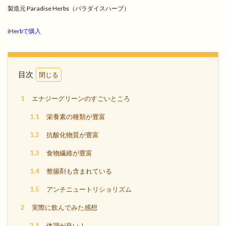
製造元 Paradise Herbs（パラダイスハーブ）
iHerbで購入
目次
1
エナジーグリーンのすごいところ
1.1
栄養素の種類が豊富
1.2
抗酸化物質が豊富
1.3
食物繊維が豊富
1.4
整腸剤も含まれている
1.5
アンチニュートリショリズム
2
実際に飲んでみた感想
2.1
体調が良い！