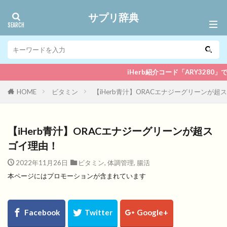
サプリ辞典
iHerb紹介コード「ARY3280」でいつでも5％
HOME
ビタミン
【iHerb青汁】ORACエナジーグリーンが超
【iHerb青汁】ORACエナジーグリーンが超ス
ゴイ理由！
2022年11月26日
ビタミン
,
体調管理
,
腸活
本ページにはプロモーションが含まれています