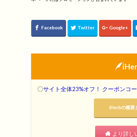
iH
〇
サイト全体23%オフ！ クーポンコード
iHerbの
より詳し