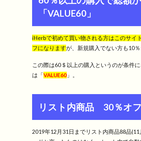
60％以上の購入で総額
「VALUE60」
iHerbで初めて買い物される方はこのサ
フになります
が、新規購入でない方も10
この際は60＄以上の購入というのが条件
は「
VALUE60
」。
リスト内商品 30％オ
2019年12月31日までリスト内商品88品