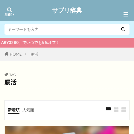
サプリ辞典
0」でいつでも5％オフ！
HOME
腸活
TAG
腸活
新着順
人気順