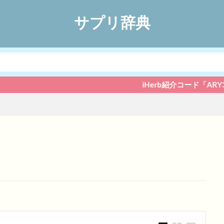
サプリ辞典
iHerb紹介コード「ARY3280」