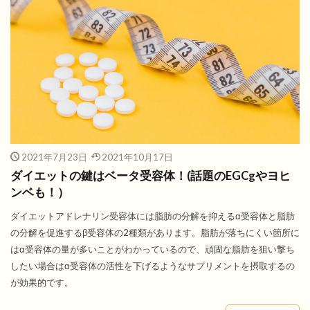
2021年7月23日
2021年10月17日
ダイエットの鍵はベータ受容体！(話題のEGCgやヨヒ
ンベも！）
ダイエットアドレナリン受容体には脂肪の分解を抑えるα受容体と脂肪
の分解を促進するβ受容体の2種類があります。脂肪が落ちにくい箇所に
はα受容体の量が多いことがわかっているので、頑固な脂肪を狙い撃ち
したい場合はα受容体の活性を下げるようなサプリメントを摂取するの
が効果的です。