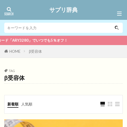
サプリ辞典
ARY3280」でいつでも5％オフ！
HOME
β受容体
TAG
β受容体
新着順
人気順