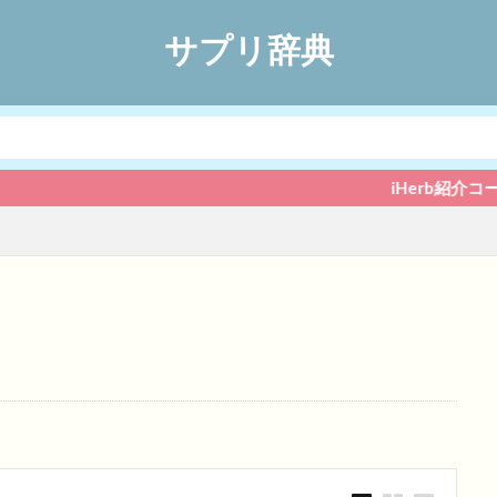
サプリ辞典
iHerb紹介コード「ARY3280