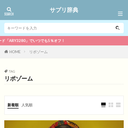
サプリ辞典
ARY3280」でいつでも5％オフ！
HOME
リポゾーム
TAG
リポゾーム
新着順
人気順